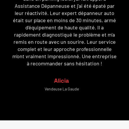
panne sur une route fréquentée, j'étais assez
stressé, mais leur expert dépanneur auto est
é
arrivé rapidement et a géré la situation avec
une grande compétence. Utilisant de
a
l'équipement de haute qualité, il a effectué les
e
réparations nécessaires sur place. Leur
c
service complet m'a mis à l'aise, et leur
e
professionnalisme m'a convaincu que j'étais
entre de bonnes mains. Un grand merci à
Adrien le dépanneur !
Hugo
Electricien La Gaude