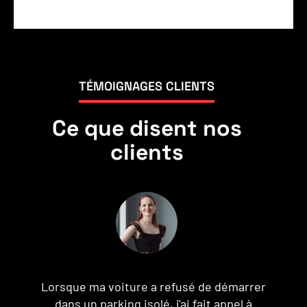
TÉMOIGNAGES CLIENTS
Ce que disent nos
clients
Je ne peux pas dire assez de bien de
J
Assistance Dépannage. En me retrouvant en