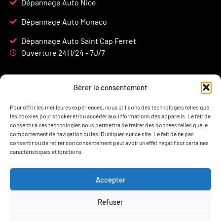
Dépannage Auto Nice
Dépannage Auto Monaco
Dépannage Auto Saint Cap Ferret
Ouverture 24H/24 - 7J/7
Gérer le consentement
ASSISTANCE AUTO 24/7
Politique de Confidentialité
Tarifs 2024
Pour offrir les meilleures expériences, nous utilisons des technologies telles que
les cookies pour stocker et/ou accéder aux informations des appareils. Le fait de
consentir à ces technologies nous permettra de traiter des données telles que le
comportement de navigation ou les ID uniques sur ce site. Le fait de ne pas
consentir ou de retirer son consentement peut avoir un effet négatif sur certaines
caractéristiques et fonctions.
09 72 14 60 00
Accepter
Refuser
* Les tarifs de nos services peuvent varier selon la situation spécifique et les besoins en dépannage
ou remorquage, et un devis précis sera fourni après évaluation de votre cas.