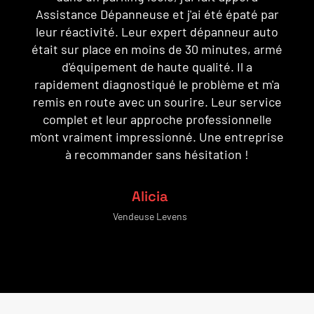
panne sur une route fréquentée, j'étais assez
stressé, mais leur expert dépanneur auto est
é
arrivé rapidement et a géré la situation avec
une grande compétence. Utilisant de
a
l'équipement de haute qualité, il a effectué les
e
réparations nécessaires sur place. Leur
c
service complet m'a mis à l'aise, et leur
e
professionnalisme m'a convaincu que j'étais
entre de bonnes mains. Un grand merci à
Adrien le dépanneur !
Hugo
Electricien Levens