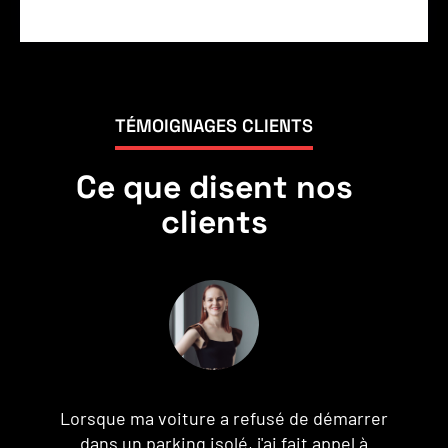
TÉMOIGNAGES CLIENTS
Ce que disent nos
clients
Je ne peux pas dire assez de bien de
J
Assistance Dépannage. En me retrouvant en