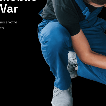
Var
es à votre
es.