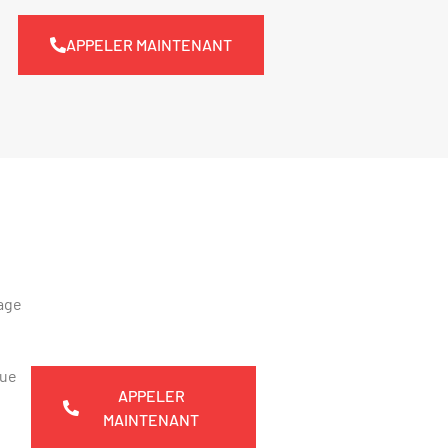
APPELER MAINTENANT
nage
que
APPELER
MAINTENANT