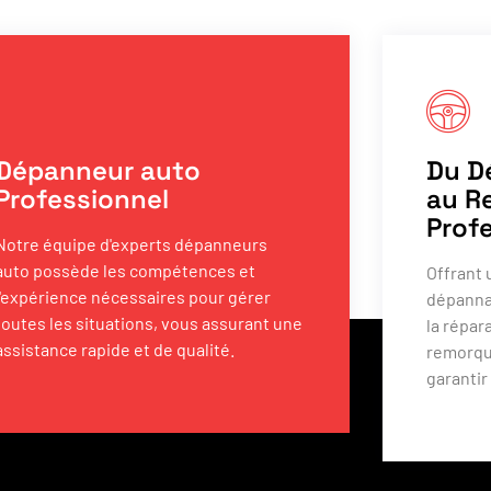
Dépanneur auto
Du D
Professionnel
au R
Prof
Notre équipe d'experts dépanneurs
auto possède les compétences et
Offrant 
l'expérience nécessaires pour gérer
dépanna
toutes les situations, vous assurant une
la répar
assistance rapide et de qualité.
remorqu
garantir