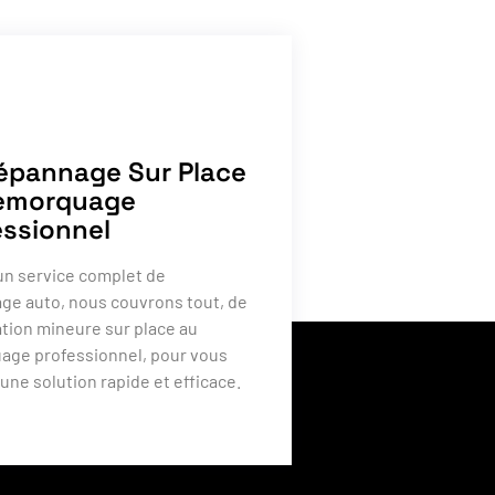
épannage Sur Place
emorquage
essionnel
un service complet de
ge auto, nous couvrons tout, de
ation mineure sur place au
age professionnel, pour vous
 une solution rapide et efficace.