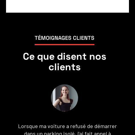
TÉMOIGNAGES CLIENTS
Ce que disent nos
clients
Je ne peux pas dire assez de bien de
J
Assistance Dépannage. En me retrouvant en