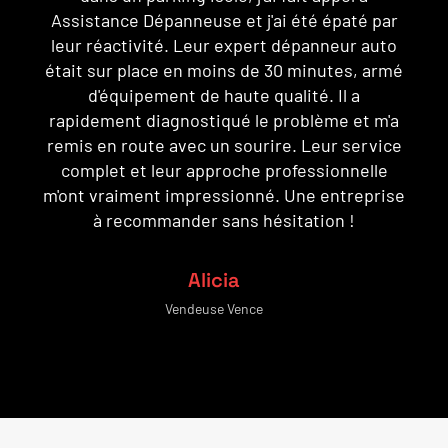
panne sur une route fréquentée, j'étais assez
stressé, mais leur expert dépanneur auto est
é
arrivé rapidement et a géré la situation avec
une grande compétence. Utilisant de
a
l'équipement de haute qualité, il a effectué les
e
réparations nécessaires sur place. Leur
c
service complet m'a mis à l'aise, et leur
e
professionnalisme m'a convaincu que j'étais
entre de bonnes mains. Un grand merci à
Adrien le dépanneur !
Hugo
Electricien Vence